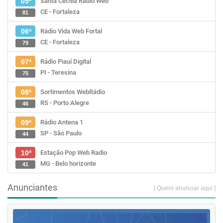
Santa Cecília Rádio Web
05ª
CE - Fortaleza
81
Rádio Vida Web Fortal
06ª
CE - Fortaleza
79
Rádio Piauí Digital
07ª
PI - Teresina
75
Sortimentos WebRádio
08ª
RS - Porto Alegre
46
Rádio Antena 1
09ª
SP - São Paulo
44
Estação Pop Web Radio
10ª
MG - Belo horizonte
41
Anunciantes
[ Quero anunciar aqui ]