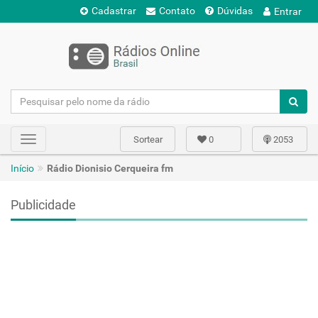
Cadastrar
Contato
Dúvidas
Entrar
Sortear
0
2053
Toggle
navigation
Início
Rádio Dionisio Cerqueira fm
Publicidade