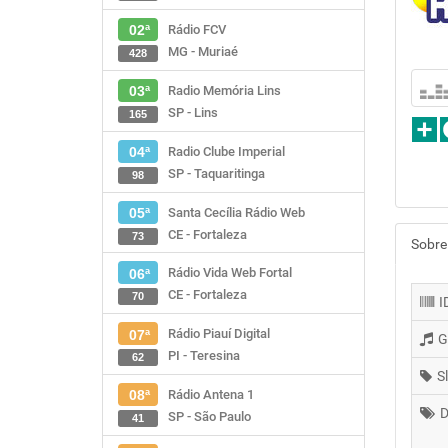
Rádio FCV
02ª
MG - Muriaé
428
Radio Memória Lins
03ª
SP - Lins
165
Radio Clube Imperial
04ª
SP - Taquaritinga
98
Santa Cecília Rádio Web
05ª
CE - Fortaleza
73
Sobre
Rádio Vida Web Fortal
06ª
CE - Fortaleza
70
I
Rádio Piauí Digital
07ª
G
PI - Teresina
62
S
Rádio Antena 1
08ª
D
SP - São Paulo
41