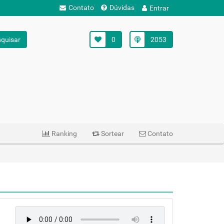
Contato
Dúvidas
Entrar
quisar
0
2053
Ranking
Sortear
Contato