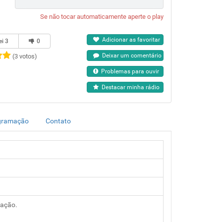
Se não tocar automaticamente aperte o play
Adicionar as favoritar
ei
3
0
Deixar um comentário
(3 votos)
Problemas para ouvir
Destacar minha rádio
gramação
Contato
mação.