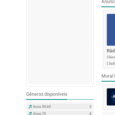
Anunc
Rád
Cláss
[
Sai
Mural 
Gêneros disponíveis
Anos 50,60
3
Anos 70
4