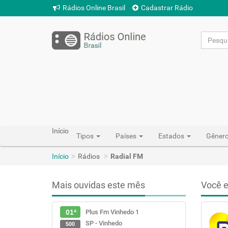
Rádios Online Brasil
Cadastrar Rádio
Início
Tipos
Países
Estados
Gêner
Início
Rádios
Radial FM
Mais ouvidas este mês
Você e
Plus Fm Vinhedo 1
01ª
SP - Vinhedo
500