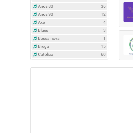
Anos 80
36
Anos 90
12
Axé
4
Blues
3
Bossa nova
1
Brega
15
Católico
60
Clássico
14
Contemporâneo
47
Country
6
Dance
31
Eclético
383
Espírita
6
Esportes
8
Evangélico
122
Flash Back
135