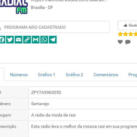
Brasília - DF
Gost
PROGRAMA NÃO CADASTRADO
Números
Gráfico 1
Gráfico 2
Comentários
Pro
D
ZPY7A3963050
ênero
Sertanejo
logam
A rádio da moda de raiz
escrição
Esta rádio leva o melhor da música raiz em sua progra