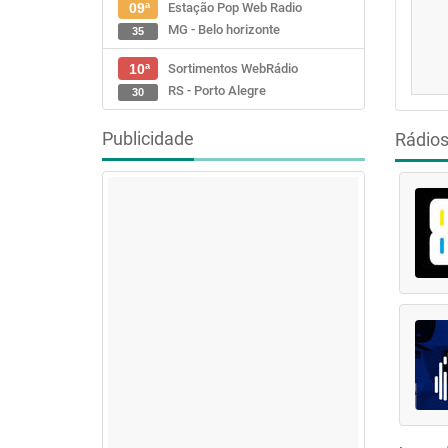
Estação Pop Web Radio
09ª
MG - Belo horizonte
35
Sortimentos WebRádio
10ª
RS - Porto Alegre
30
Publicidade
Rádio