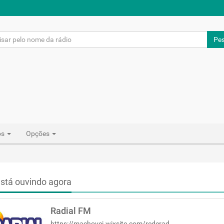
Pes
os
Opções
stá ouvindo agora
Radial FM
https://machovei.wixsite.com/rederadial