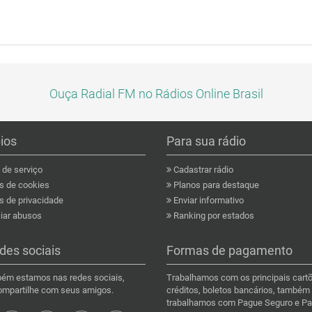
Ouça Radial FM no Rádios Online Brasil
pios
Para sua rádio
de serviço
Cadastrar rádio
as de cookies
Planos para destaque
s de privacidade
Enviar informativo
ar abusos
Ranking por estados
des sociais
Formas de pagamento
ém estamos nas redes sociais,
Trabalhamos com os principais cart
compartilhe com seus amigos.
créditos, boletos bancários, também
trabalhamos com Pague Seguro e Pa