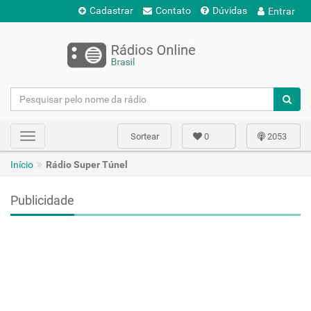
Cadastrar
Contato
Dúvidas
Entrar
Sortear
0
2053
Toggle
navigation
Início
Rádio Super Túnel
Publicidade