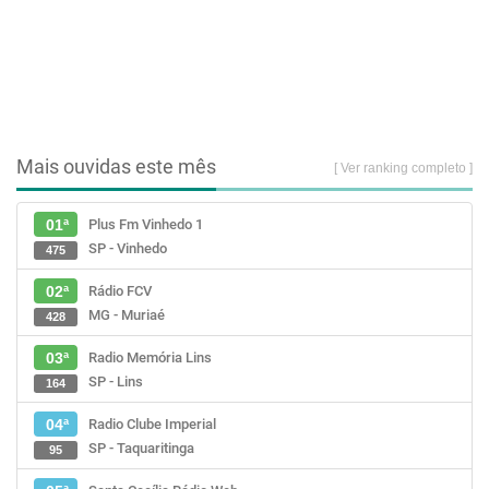
Mais ouvidas este mês
[ Ver ranking completo ]
Plus Fm Vinhedo 1
01ª
SP - Vinhedo
475
Rádio FCV
02ª
MG - Muriaé
428
Radio Memória Lins
03ª
SP - Lins
164
Radio Clube Imperial
04ª
SP - Taquaritinga
95