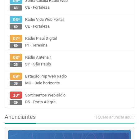
Santa Cecília Rádio Web
05ª
CE - Fortaleza
63
Rádio Vida Web Fortal
06ª
CE - Fortaleza
60
Rádio Piauí Digital
07ª
PI - Teresina
59
Rádio Antena 1
08ª
SP - São Paulo
35
Estação Pop Web Radio
09ª
MG - Belo horizonte
35
Sortimentos WebRádio
10ª
RS - Porto Alegre
29
Anunciantes
[ Quero anunciar aqui ]